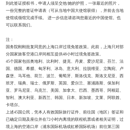
到此签证授权书，申请人须呈交他/她的护照，一张最近的照片，
一份完整的签证申请表（可从当地中国大使馆获得），并前去当地
使馆或领馆完成手续。 进一步信息请咨询您最近的中国使馆。也
可以联系我们。
注：
国务院刚刚批复同意的上海口岸过境免签政策。此前，上海只对部
分国家旅客空港口岸间相互提供48小时过境免签政策。
45个国家包括奥地利、比利时、捷克、丹麦、爱沙尼亚、芬兰、法
国、德国、希腊、匈牙利、冰岛、意大利、拉脱维亚、立陶宛、卢
森堡、马耳他、荷兰、波兰、葡萄牙、斯洛伐克、斯洛文尼亚、西
班牙、瑞典、瑞士、俄罗斯、英国、爱尔兰、塞浦路斯、保加利
亚、罗马尼亚、乌克兰、美国、加拿大、巴西、墨西哥、阿根廷、
智利、澳大利亚、新西兰、韩国、日本、新加坡、文莱、阿联酋、
卡塔尔。
上述45国公民，凭本人有效国际旅行证件、前往国（地区）签证和
已确定日期及座位并在72小时内离境的联程机票或者相关证明，过
境上海的空港口岸（浦东国际机场或虹桥国际机场）前往第三国